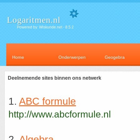
Logaritmen.nl
Powered by: Wiskunde.net - 8.5.2
Home
Onderwerpen
Geogebra
Deelnemende sites binnen ons netwerk
1.
ABC formule
http://www.abcformule.nl
2.
Algebra