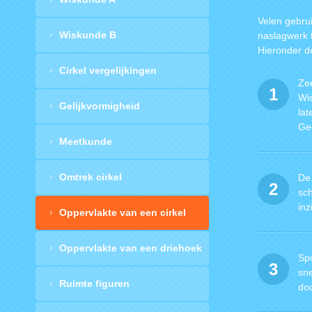
Velen gebrui
Wiskunde B
naslagwerk t
Hieronder d
Cirkel vergelijkingen
Ze
1
Wi
Gelijkvormigheid
lat
Ge
Meetkunde
Omtrek cirkel
De 
2
sc
inz
Oppervlakte van een cirkel
Oppervlakte van een driehoek
Spo
3
sne
Ruimte figuren
doc