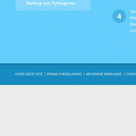
Stelling van Pythagoras
Va
4
Wi
Met
Ju
OVER DEZE SITE
PRIVACYVERKLARING
MODERNE WISKUNDE
CONT