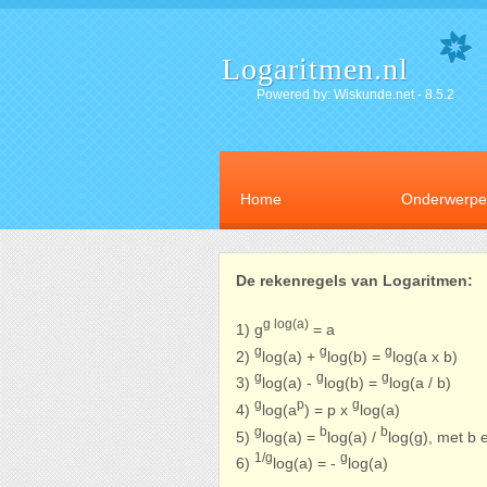
Logaritmen.nl
Powered by: Wiskunde.net - 8.5.2
Home
Onderwerp
De rekenregels van Logaritmen:
g log(a)
1) g
= a
g
g
g
2)
log(a) +
log(b) =
log(a x b)
g
g
g
3)
log(a) -
log(b) =
log(a / b)
g
p
g
4)
log(a
) = p x
log(a)
g
b
b
5)
log(a) =
log(a) /
log(g), met b 
1/g
g
6)
log(a) = -
log(a)