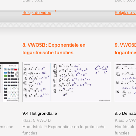
Bekijk de video
Bekijk de v
8. VWO5B: Exponentiele en
9. VWO5B
logaritmische functies
logaritmi
9.4 Het grondtal e
9.5 De natu
Klas: 5 VWO B
Klas: 5 V
tmische
Hoofdstuk: 9 Exponentiele en logaritmische
Hoofdstuk:
functies
functies