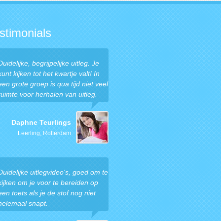
stimonials
Duidelijke, begrijpelijke uitleg. Je
kunt kijken tot het kwartje valt! In
een grote groep is qua tijd niet veel
ruimte voor herhalen van uitleg.
Daphne Teurlings
Leerling, Rotterdam
Duidelijke uitlegvideo's, goed om te
kijken om je voor te bereiden op
een toets als je de stof nog niet
helemaal snapt.