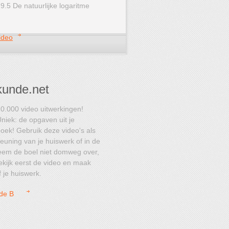
9.5 De natuurlijke logaritme
ideo
unde.net
0.000 video uitwerkingen!
niek: de opgaven uit je
oek! Gebruik deze video's als
euning van je huiswerk of in de
eem de boel niet domweg over,
kijk eerst de video en maak
f je huiswerk.
de B