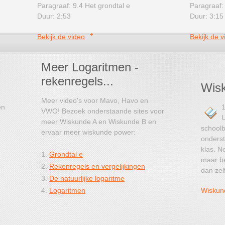
Paragraaf: 9.4 Het grondtal e
Paragraaf: 
Duur: 2:53
Duur: 3:15
Bekijk de video
Bekijk de v
Meer Logaritmen -
rekenregels...
Wisk
Meer video's voor Mavo, Havo en
en
1
VWO! Bezoek onderstaande sites voor
U
meer Wiskunde A en Wiskunde B en
schoolb
ervaar meer wiskunde power:
onderst
klas. N
1.
Grondtal e
maar be
2.
Rekenregels en vergelijkingen
dan zel
3.
De natuurlijke logaritme
4.
Logaritmen
Wiskun