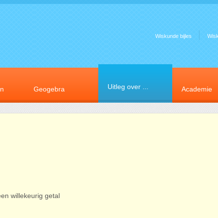
Wiskunde bijles
Wis
Uitleg over ...
en
Geogebra
Academie
een willekeurig getal