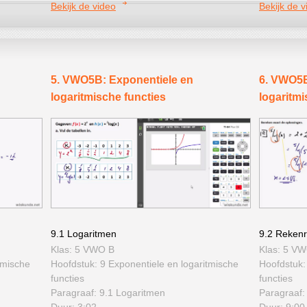
Bekijk de video
Bekijk de v
5. VWO5B: Exponentiele en
6. VWO5B
logaritmische functies
logaritmi
9.1 Logaritmen
9.2 Rekenr
Klas: 5 VWO B
Klas: 5 V
tmische
Hoofdstuk: 9 Exponentiele en logaritmische
Hoofdstuk:
functies
functies
Paragraaf: 9.1 Logaritmen
Paragraaf:
Duur: 3:02
Duur: 9:00