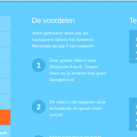
De voordelen
Te
Velen gebruiken deze site als
naslagwerk tijdens het huiswerk.
Hieronder de top 3 van redenen.
Zeer goede video's voor
1
Wiskunde A en B. Tevens
laten we je ervaren hoe goed
Geogebra is!
De video's zijn opgaven uit je
2
schoolboek en geven meer
inzicht!
l
hoek
Spoel even terug als het te